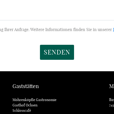
 Ihrer Anfrage. Weitere Informationen finden Sie in unserer
SENDEN
Gaststätten
M
Mohrenköpfle Gastronomie
Bir
Gasthof Ochsen
74
Schlosscafé