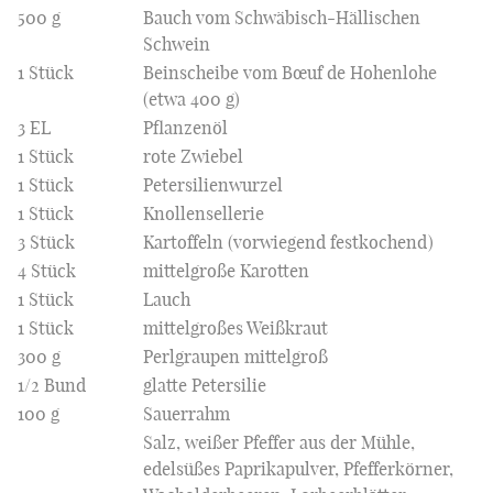
500 g
Bauch vom Schwäbisch-Hällischen
Schwein
1 Stück
Beinscheibe vom Bœuf de Hohenlohe
(etwa 400 g)
3 EL
Pflanzenöl
1 Stück
rote Zwiebel
1 Stück
Petersilienwurzel
1 Stück
Knollensellerie
3 Stück
Kartoffeln (vorwiegend festkochend)
4 Stück
mittelgroße Karotten
1 Stück
Lauch
1 Stück
mittelgroßes Weißkraut
300 g
Perlgraupen mittelgroß
1/2 Bund
glatte Petersilie
100 g
Sauerrahm
Salz, weißer Pfeffer aus der Mühle,
edelsüßes Paprikapulver, Pfefferkörner,