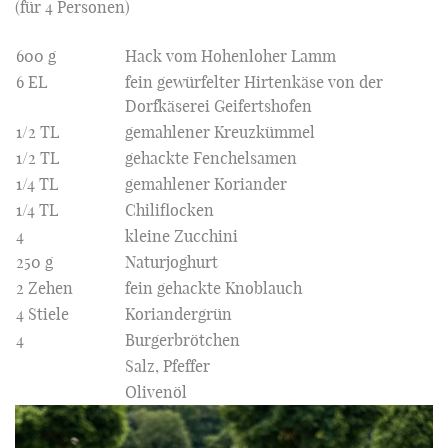
(für 4 Personen)
600 g
Hack vom Hohenloher Lamm
6 EL
fein gewürfelter Hirtenkäse von der
Dorfkäserei Geifertshofen
1/2 TL
gemahlener Kreuzkümmel
1/2 TL
gehackte Fenchelsamen
1/4 TL
gemahlener Koriander
1/4 TL
Chiliflocken
4
kleine Zucchini
250 g
Naturjoghurt
2 Zehen
fein gehackte Knoblauch
4 Stiele
Koriandergrün
4
Burgerbrötchen
Salz, Pfeffer
Olivenöl