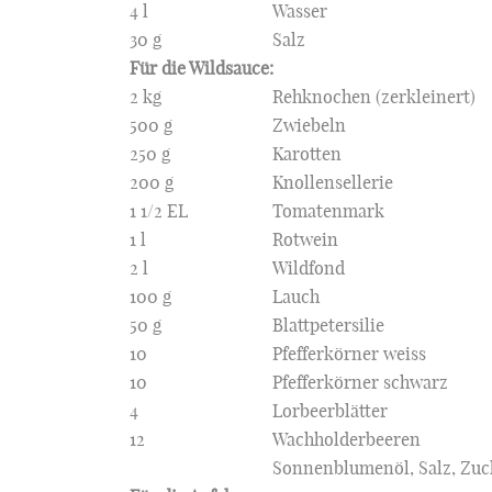
4 l
Wasser
30 g
Salz
Für die Wildsauce:
2 kg
Rehknochen (zerkleinert)
500 g
Zwiebeln
250 g
Karotten
200 g
Knollensellerie
1 1/2 EL
Tomatenmark
1 l
Rotwein
2 l
Wildfond
100 g
Lauch
50 g
Blattpetersilie
10
Pfefferkörner weiss
10
Pfefferkörner schwarz
4
Lorbeerblätter
12
Wachholderbeeren
Sonnenblumenöl, Salz, Zuck