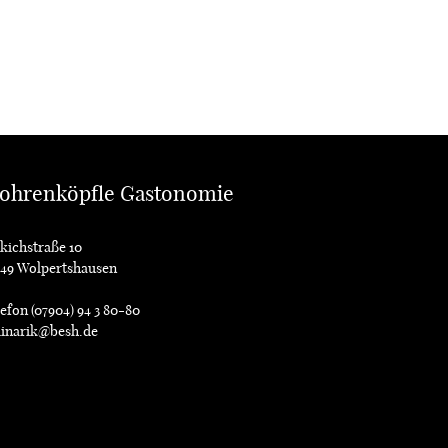
ohrenköpfle Gastonomie
kichstraße 10
549 Wolpertshausen
efon (07904) 94 3 80-80
linarik@besh.de