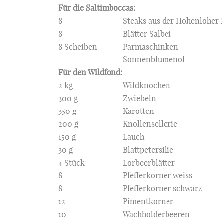
Für die Saltimboccas:
8
Steaks aus der Hohenloher 
8
Blätter Salbei
8 Scheiben
Parmaschinken
Sonnenblumenöl
Für den Wildfond:
2 kg
Wildknochen
300 g
Zwiebeln
350 g
Karotten
200 g
Knollensellerie
150 g
Lauch
30 g
Blattpetersilie
4 Stück
Lorbeerblätter
8
Pfefferkörner weiss
8
Pfefferkörner schwarz
12
Pimentkörner
10
Wachholderbeeren