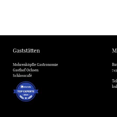
Gaststätten
M
Mohrenköpfle Gastronomie
Bir
Gasthof Ochsen
74
Schlosscafé
Tel
ku