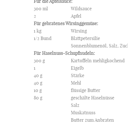
Für die Apfelsauce:
300 ml
Wildsauce
2
Apfel
Für gebratenes Wirsinggemüse:
1 kg
Wirsing
1/2 Bund
Blattpetersilie
Sonnenblumenöl, Salz, Zuc
Für Haselnuss-Schupfnudeln:
300 g
Kartoffeln mehligkochend
1
Eigelb
40 g
Stärke
40 g
Mehl
10 g
flüssige Butter
80 g
geschälte Haselnüsse
Salz
Muskatnuss
Butter zum Anbraten