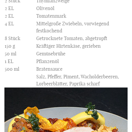
2 Stück
Thymianzweige
2 EL
Olivenöl
2 EL
Tomatenmark
4 EL
Mittelgroße Zwiebeln, vorwiegend
festkochend
8 Stück
Getrocknete Tomaten, abgetropft
150 g
Kräftiger Hirtenkäse, gerieben
50 ml
Gemüsebrühe
1 EL
Pflanzenöl
500 ml
Bratensauce
Salz, Pfeffer, Piment, Wacholderbeeren,
Lorbeerblätter, Paprika scharf